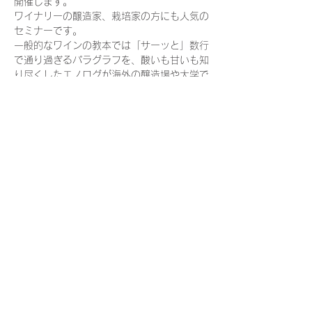
開催します。
ワイナリーの醸造家、栽培家の方にも人気の
セミナーです。
一般的なワインの教本では「サーッと」数行
で通り過ぎるパラグラフを、酸いも甘いも知
り尽くしたエノログが海外の醸造場や大学で
耳にしたり自ら実践し失敗した話しを交えて
お話します。
内容は

ワイン醸造とテイスティング ： ブラインド
テイスティングと科学

ワイン醸造学からのブラインドテイスティン
グ ： 白、スパークリング
今回も面白くなりそうです。
オンラインセミナーですのでご自宅でゆっく
りとご覧になってもいいですし、仲沢酒店の
セミナールーム、または、グランヴァン前橋
で参加されても結構です。

お気軽にご参加下さい。
続きを読む >>