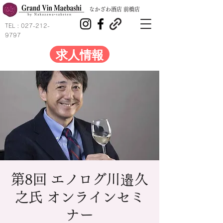
​なかざわ酒店 前橋店
TEL :
027-212-
9797
求人情報
第8回 エノログ川邉久
之氏 オンラインセミ
ナー