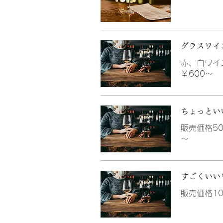
グラスワイ
赤、白ワイ
￥600～
ちょっとい
販売価格5
～
すごくいい
販売価格1