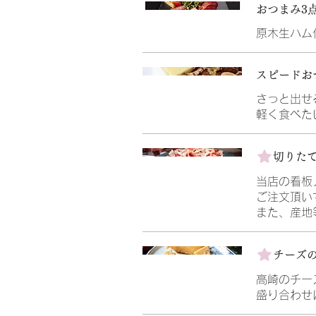
おつまみ3
原木生ハム
スピードお
さっと出せ
軽く食べた
切りた
当店の看板
ご注文頂い
また、産地
チーズ
高崎のチー
盛り合わせ