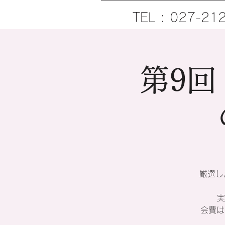
TEL : 027-21
第9回
厳選し
実
会費は