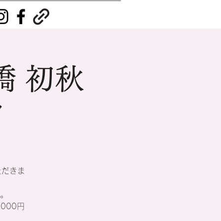
橋 初秋
タ
ただきま
。
000円