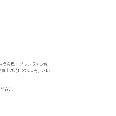
0 各35名様会場：グランヴァン前
お買上げ時に2000円引きい
ください。