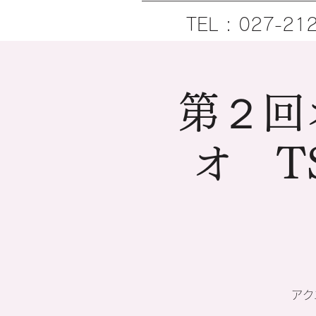
TEL : 027-21
第２回
オ TS
アク