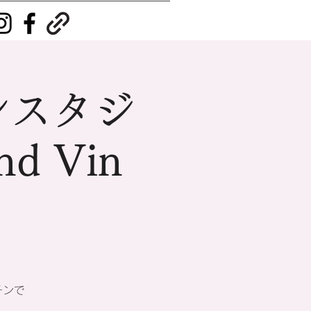
ンスタジ
d Vin
チンで