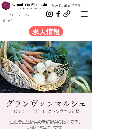
​なかざわ酒店 前橋店
TEL :
027-212-
9797
求人情報
グランヴァンマルシェ
10月23日(土)
  |  
グランヴァン前橋
生産者直送野菜の新鮮野菜の販売です。
売切れ次第終了です。