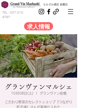
​なかざわ酒店 前橋店
TEL :
027-212-
9797
求人情報
グランヴァンマルシェ
10月08日(土)
  |  
グランヴァン前橋
こだわり野菜のセレクトショップ『つながり
町市場』さんが直接仕入れた